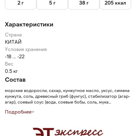
2 г
5 г
38 г
205 ккал
Характеристики
Страна
КИТАЙ
Условия хранения
-18 ... -22
Вес
0.5 кг
Состав
морские водоросли, сахар, кунжутное масло, уксус, семена
кунжута, соль, древесный гриб (фунгус), стабилизатор (агар-
агар), соевый соус (вода, соевые бобы, соль, мука
пшеничная), чили перец, пищевые красители (Е102, Е133)
Подробнее