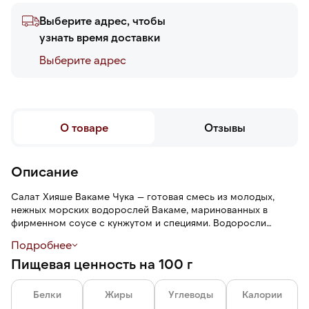
Выберите адрес, чтобы
узнать время доставки
Выберите адреc
О товаре
Отзывы
Описание
Салат Хияше Вакаме Чука — готовая смесь из молодых,
нежных морских водорослей Вакаме, маринованных в
фирменном соусе с кунжутом и специями. Водоросли
имеют упругую, хрустящую и сочную текстуру и морской
Подробнее
аромат. Вкус водорослей менее йодистый, чем у
Пищевая ценность на 100 г
ламинарии.
Белки
Жиры
Углеводы
Калории