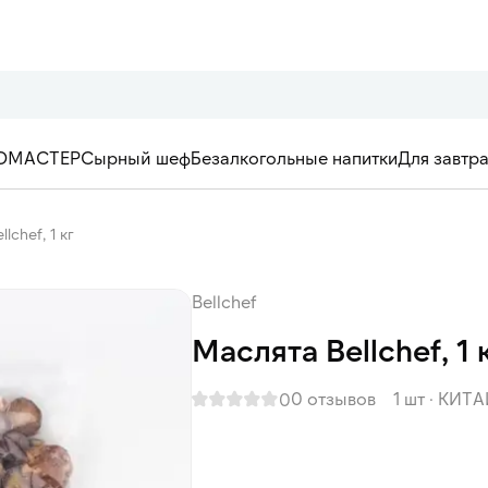
ОМАСТЕР
Сырный шеф
Безалкогольные напитки
Для завтр
lсhef, 1 кг
Bellсhef
Маслята Bellсhef, 1 
0 отзывов
1 шт
·
КИТА
0