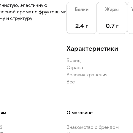
янистую, эластичную
Белки
Жиры
и лесной аромат с фруктовыми
у и структуру.
2.4 г
0.7 г
Характеристики
Бренд
Страна
Условия хранения
Вес
лям
О магазине
б
Знакомство с брендом