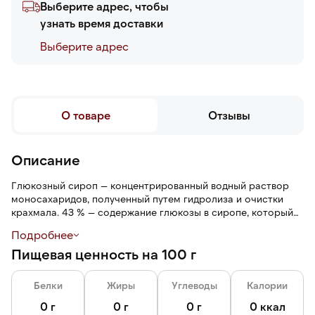
Выберите адрес, чтобы
узнать время доставки
Выберите адреc
О товаре
Отзывы
Описание
Глюкозный сироп — концентрированный водный раствор
моносахаридов, полученный путем гидролиза и очистки
крахмала. 43 % — содержание глюкозы в сиропе, который
определяет сладость и вязкость. Сироп имеет вязкую,
Подробнее
липкую прозрачную консистенцию, напоминающую жидкий
Пищевая ценность на 100 г
свежий мед, нейтральный аромат, сладковатый вкус с
карамельными нотами. Нет приторности и неприятного
послевкусия.
Белки
Жиры
Углеводы
Калории
При комнатной температуре сироп достаточно густой и
0 г
0 г
0 г
0 ккал