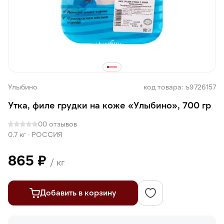
Улыбино
код товара: ъ9726157
Утка, филе грудки на коже «Улыбино», 700 гр
0
0 отзывов
0.7 кг
·
РОССИЯ
865 ₽
/ кг
Добавить в корзину