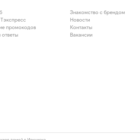
сухая, консервант сорбат
: лимонная кислота, цитрат
б
Знакомство с брендом
ЭТэкспресс
Новости
ие промокодов
Контакты
 ответы
Вакансии
ктов домой в Иркутске.