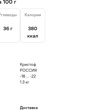
 100 г
Углеводы
Калории
36 г
380
ккал
Кристоф
РОССИЯ
-18 ... -22
1.3 кг
Доставка