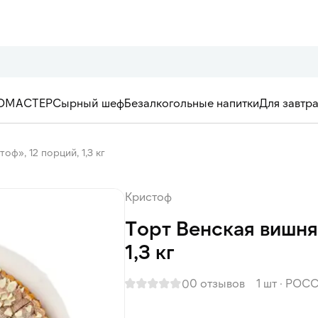
ОМАСТЕР
Сырный шеф
Безалкогольные напитки
Для завтр
оф», 12 порций, 1,3 кг
Кристоф
Торт Венская вишня
1,3 кг
0 отзывов
1 шт
·
РОСС
0