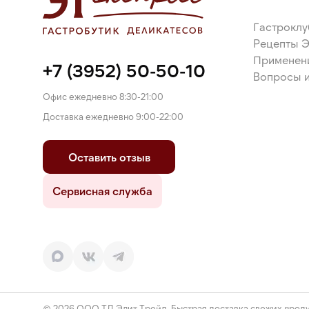
дигидропирофосфат натрия, сыворотка молочная 
калия, загуститель пектин, регулятор кислотности
Гастроклу
калия; краситель кармин, ароматизатор.
Рецепты 
Применен
+7 (3952) 50-50-10
Вопросы и
Офис ежедневно 8:30-21:00
Доставка ежедневно 9:00-22:00
Оставить отзыв
Сервисная служба
© 2026 ООО ТД Элит Трейд. Быстрая доставка свежих проду