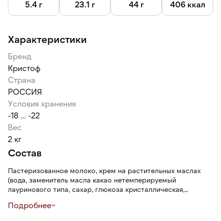
5.4 г
23.1 г
44 г
406 ккал
Характеристики
Бренд
Кристоф
Страна
РОССИЯ
Условия хранения
-18 ... -22
Вес
2 кг
Состав
Пастеризованное молоко, крем на растительных маслах
(вода, заменитель масла какао нетемперируемый
лауринового типа, сахар, глюкоза кристаллическая,
эмульгаторы: (Е435, Е460, соевый лецитин), стабилизатор:
Подробнее
Е481, консервант: сорбат калия), глазурь кондитерская
(сахар, заменитель масла какао нетемперируемый