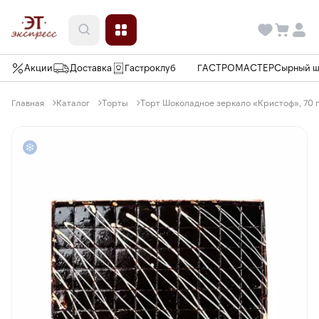
Акции
Доставка
Гастроклуб
ГАСТРОМАСТЕР
Сырный 
Главная
Каталог
Торты
Торт Шоколадное зеркало «Кристоф», 70 п