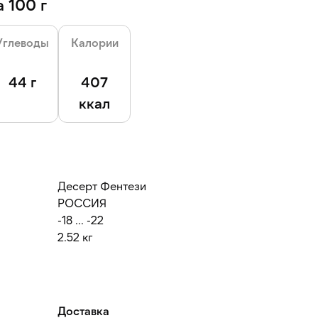
 100 г
Углеводы
Калории
44 г
407
ккал
Десерт Фентези
РОССИЯ
-18 ... -22
2.52 кг
Доставка