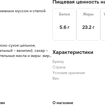
Пищевая ценность на
 нежным муссом и спелой
Белки
Жиры
 и форму.
5.6 г
23.2 г
т, его удобно есть.
локо сухое цельное,
льный – ванилин); сахар –
Характеристики
тительные масла и жиры: жиры
ые, кукурузные, соевые,
Бренд
ый лецитин, сорбитан
Страна
, эфиры глицерина и
Условия хранения
вая камедь, камедь
Вес
, соль, краситель: бета –
ска на кефирных грибках);
вки, стабилизатор:
овая (очищенные,
ексы хлорофиллов и
лям
О магазине