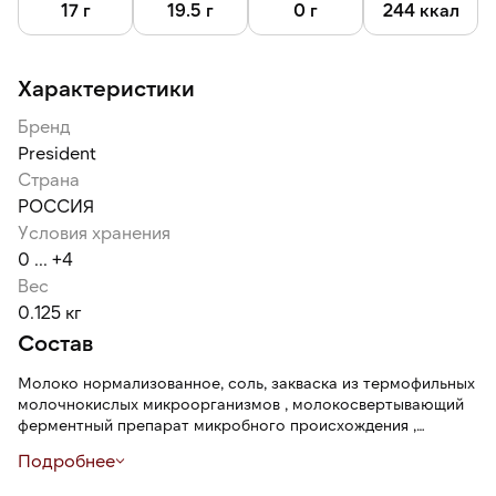
17 г
19.5 г
0 г
244 ккал
Характеристики
Бренд
President
Страна
РОССИЯ
Условия хранения
0 ... +4
Вес
0.125 кг
Состав
Молоко нормализованное, соль, закваска из термофильных
молочнокислых микроорганизмов , молокосвертывающий
ферментный препарат микробного происхождения ,
поверхностная микрофлора ( Penicillium Candidum,
Подробнее
Geotrichum candidum), может содержать следы орехов.