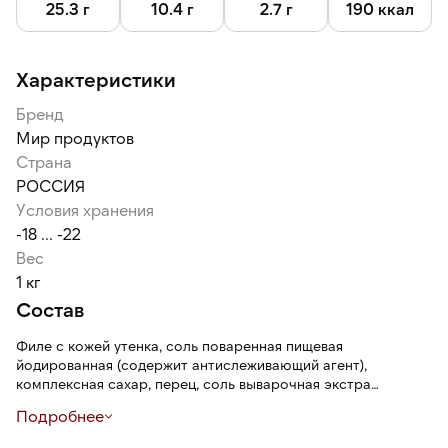
25.3 г
10.4 г
2.7 г
190 ккал
Характеристики
Бренд
Мир продуктов
Страна
РОССИЯ
Условия хранения
-18 ... -22
Вес
1 кг
Состав
Филе с кожей утенка, соль поваренная пищевая
йодированная (содержит антислеживающий агент),
комплексная сахар, перец, соль выварочная экстра
(содержит антислеживающий агент), фиксатор окраски,
Подробнее
йодат калия.