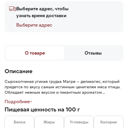
Выберите адрес, чтобы
узнать время доставки
Выберите адреc
О товаре
Отзывы
Описание
Сырокопченая утиная грудка Магре — деликатес, который
придется по вкусу самым истинным ценителям мяса птицы.
Обладает нежным вкусом и пикантным ароматом.
Подробнее
Грудка станет отличным дополнением к праздничному
Пищевая ценность на 100 г
столу. Сырокопченое утиное филе можно подавать как в
качестве самостоятельного блюда — нарезки для аперитива
— как и в составе салата или карпаччо. Хорошо сочетается
Белки
Жиры
Углеводы
Калории
с сухим красным вином.