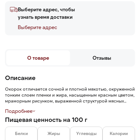
Выберите адрес, чтобы
узнать время доставки
Выберите адреc
О товаре
Отзывы
Описание
Окорок отличается сочной и плотной мякотью, окруженной
тонким слоем пленки и жира, насыщенным красным цветом,
мраморным рисунком, выраженной структурой мясных
волокон, нежной текстурой и ярким мясным вкусом.
Подробнее
Пищевая ценность на 100 г
Из него готовят знаменитые деликатесы. У итальянцев это
прошутто, у испанцев — хамон, а у русских — буженина.
Белки
Жиры
Углеводы
Калории
Мясо можно тушить, варить, запекать, жарить, коптить и