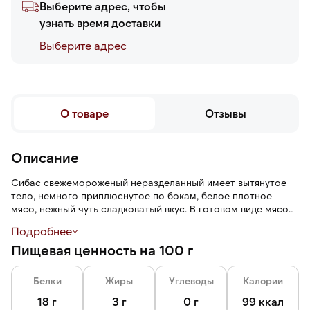
Выберите адрес, чтобы
узнать время доставки
Выберите адреc
О товаре
Отзывы
Описание
Сибас свежемороженый неразделанный имеет вытянутое
тело, немного приплюснутое по бокам, белое плотное
мясо, нежный чуть сладковатый вкус. В готовом виде мясо
рассыпчатое, легко распадается на волокна. Одна рыба в
Подробнее
упаковке весит 300–400 грамм.
Пищевая ценность на 100 г
Белки
Жиры
Углеводы
Калории
18 г
3 г
0 г
99 ккал