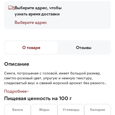
Выберите адрес, чтобы
узнать время доставки
Выберите адреc
О товаре
Отзывы
Описание
Семга, потрошеная с головой, имеет большой размер,
светло-розовый цвет, упругую и нежную текстуру,
сладковатый вкус и свежий морской аромат без резкого
рыбного запаха. Семга более жирная по сравнению с
Подробнее
форелью.
Пищевая ценность на 100 г
Белки
Жиры
Углеводы
Калории