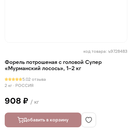
код товара: ъ9728483
Форель потрошеная с головой Супер
«Мурманский лосось», 1–2 кг
5.0
2 отзыва
2 кг
·
РОССИЯ
908 ₽
/ кг
Добавить в корзину