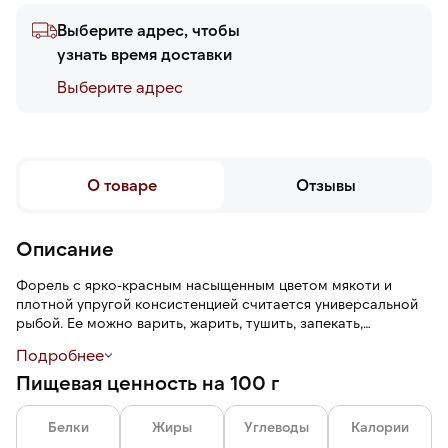
Выберите адрес, чтобы
узнать время доставки
Выберите адреc
О товаре
Отзывы
Описание
Форель с ярко-красным насыщенным цветом мякоти и
плотной упругой консистенцией считается универсальной
рыбой. Ее можно варить, жарить, тушить, запекать,
мариновать, делать шашлыки. Продукт не содержит
Подробнее
посторонних запахов, прост в применении.
Пищевая ценность на 100 г
Белки
Жиры
Углеводы
Калории