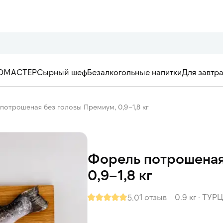
ОМАСТЕР
Сырный шеф
Безалкогольные напитки
Для завтр
потрошеная без головы Премиум, 0,9–1,8 кг
Форель потрошеная
0,9–1,8 кг
1 отзыв
0.9 кг
·
ТУР
5.0