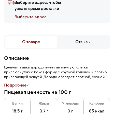
Выберите адрес, чтобы
узнать время доставки
Выберите адреc
О товаре
Отзывы
Описание
Цельная тушка дорадо имеет вытянутую, слегка
приплюснутую с боков форму с крупной головой и плотно
прилегающей чешуей. Дорадо обладает плотной, сочной
текстурой, морским ароматом и нейтральным вкусом со
Подробнее
сладковатыми нотами.
Пищевая ценность на 100 г
Вес одной рыбы примерно 300–400 г.
Белки
Жиры
Углеводы
Калории
Тонкая ледяная глазурь защищает рыбу от заветривания,
механических повреждений и позволяет сохранить
18.5 г
0.7 г
0 г
85 ккал