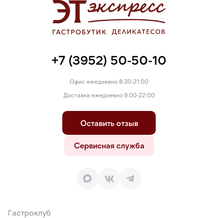
регулятор кислотности Е451, носитель Е516, пряности и
экстракты пряностей(перец, чеснок, чили, кардамон,
кориандр), сахар, усилители вкуса и аромата (Е621, Е627,
Е631), дрожжевой экстракт, яичный белок, красители (Е120,
Е150с, Е160с), ароматизатор Кардамон.
+7 (3952) 50-50-10
Офис ежедневно 8:30-21:00
Доставка ежедневно 9:00-22:00
Оставить отзыв
Сервисная служба
Гастроклуб