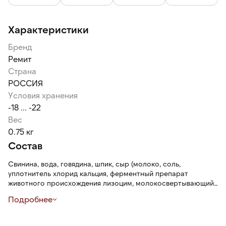
2,4 см, длина — 17,5 см.
Характеристики
Бренд
Ремит
Страна
РОССИЯ
Условия хранения
-18 ... -22
Вес
0.75 кг
Состав
Свинина, вода, говядина, шпик, сыр (молоко, соль,
уплотнитель хлорид кальция, ферментный препарат
животного происхождения лизоцим, молокосвертывающий
ферментный препарат микробного происхождения,
Подробнее
мезофильная бактериальная заквасочная культура,
краситель аннато), молоко сухое, соль нитритная (соль,
фиксатор окраски Е250), стабилизаторы (Е450, Е466,Е401),