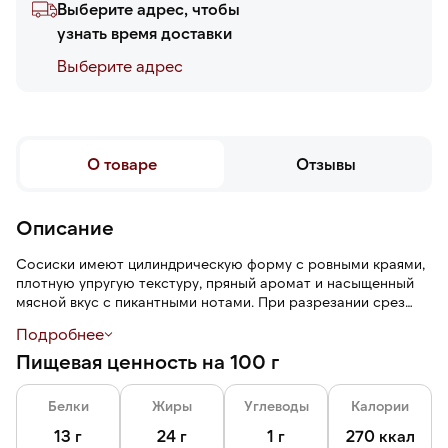
Выберите адрес, чтобы
узнать время доставки
Выберите адреc
О товаре
Отзывы
Описание
Сосиски имеют цилиндрическую форму с ровными краями,
плотную упругую текстуру, пряный аромат и насыщенный
мясной вкус с пикантными нотами. При разрезании срез
ровный с видимыми вкраплениями расплавленного сыра,
Подробнее
без крупных пустот. При термической обработке (варке,
Пищевая ценность на 100 г
жарке, запекании) сосиски сохраняют форму, не
развариваются и не трескаются, а кусочки сыра внутри
становятся тягучими.
Белки
Жиры
Углеводы
Калории
Вес одной сосиски 75 граммов. Диаметр одной сосиски —
13 г
24 г
1 г
270 ккал