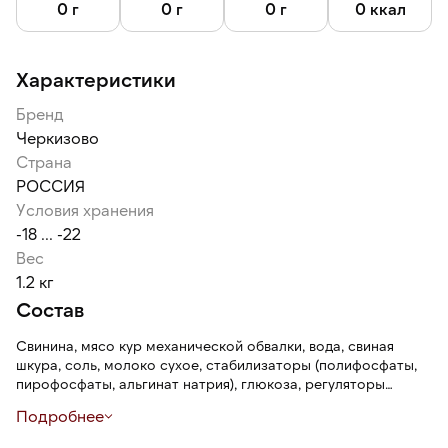
0 г
0 г
0 г
0 ккал
Характеристики
Бренд
Черкизово
Страна
РОССИЯ
Условия хранения
-18 ... -22
Вес
1.2 кг
Состав
Свинина, мясо кур механической обвалки, вода, свиная
шкура, соль, молоко сухое, стабилизаторы (полифосфаты,
пирофосфаты, альгинат натрия), глюкоза, регуляторы
кислотности (трифосфаты, глюконо-дельта-лактон),
Подробнее
антиокислитель (изоаскорбат натрия, лимонная кислота,
аскорбат натрия), усилитель вкуса и аромата (глутамат