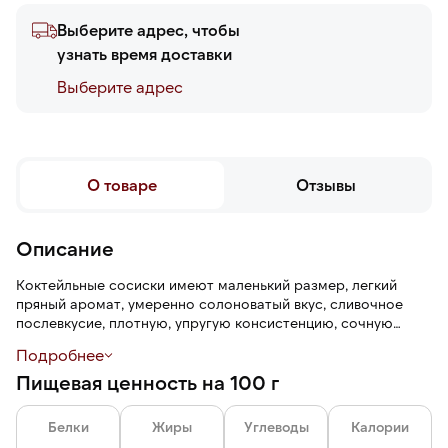
Выберите адрес, чтобы
узнать время доставки
Выберите адреc
О товаре
Отзывы
Описание
Коктейльные сосиски имеют маленький размер, легкий
пряный аромат, умеренно солоноватый вкус, сливочное
послевкусие, плотную, упругую консистенцию, сочную
текстуру. Сосиски сохраняют форму при варке и жарке, не
Подробнее
лопаются.
Пищевая ценность на 100 г
Белки
Жиры
Углеводы
Калории