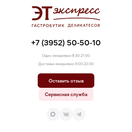
натрия 1-замещенный), специи (черный перец, мускатный
орех, чили), ароматизаторы (содержат молоко),
мальтодекстрин, пищевые волокна, рисовая мука, краситель
(кармины), фиксатор окраски - нитрит натрия. Может
содержать следы злаков, содержащих глютен, яиц,
сельдерея, горчицы, сои и продуктов их переработки.
+7 (3952) 50-50-10
Офис ежедневно 8:30-21:00
Доставка ежедневно 9:00-22:00
Оставить отзыв
Сервисная служба