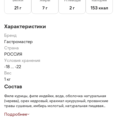
21 г
7 г
2 г
153 ккал
Характеристики
Бренд
Гастромастер
Страна
РОССИЯ
Условия хранения
-18 ... -22
Вес
1 кг
Состав
Филе курицы, филе индейки, вода, оболочка натуральная
(черева), орех кедровый, крахмал кукурузный, прованские
травы сушеные, имбирь молотый, натуральная пищевая
добавка: брусника сушеная, клюква сушеная, перец черный,
Подробнее
перец душистый, перец красный, базилик, имбирь, паприка,