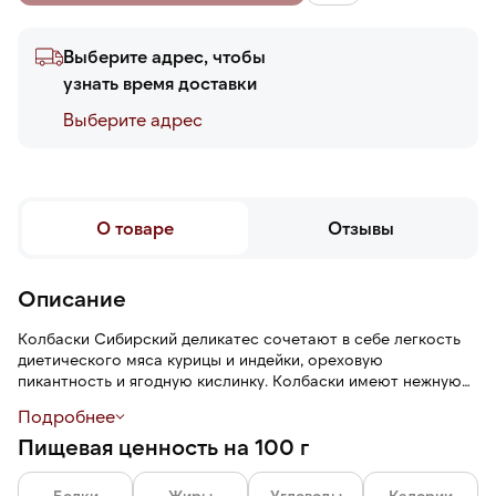
Выберите адрес, чтобы
узнать время доставки
Выберите адреc
О товаре
Отзывы
Описание
Колбаски Сибирский деликатес сочетают в себе легкость
диетического мяса курицы и индейки, ореховую
пикантность и ягодную кислинку. Колбаски имеют нежную
текстуру и пряный аромат прованских трав.
Подробнее
Пищевая ценность на 100 г
В замороженном виде храните при температуре не выше -18
℃ — 90 суток. После вскрытия упаковки — при температуре
от +2 °С до +6 °С не более 24 часов.
Белки
Жиры
Углеводы
Калории