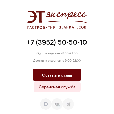
стручковый перец, кориандр, лук чеснок, регулятор
кислотности (Е262, Е301, Е330, Е331, Е451,), стабилизаторы
(E450, Е452), декстроза, соль, сахар, ароматизатор
(«мясной», «клюква»), нитритно-посолочная смесь (соль,
фиксатор окраски: нитрит натрия Е 250 (0,65 %), усилитель
вкуса (Е621 (5%-17,7%), загустители (Е412, Е415).
+7 (3952) 50-50-10
Офис ежедневно 8:30-21:00
Доставка ежедневно 9:00-22:00
Оставить отзыв
Сервисная служба