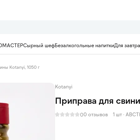
ОМАСТЕР
Сырный шеф
Безалкогольные напитки
Для завтр
ны Kotanyi, 1050 г
Kotanyi
Приправа для свини
0 отзывов
1 шт
·
АВСТ
0