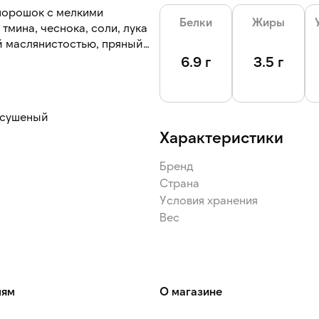
порошок с мелкими
Белки
Жиры
тмина, чеснока, соли, лука
й маслянистостью, пряный
линкой.
6.9 г
3.5 г
к сушеный
Характеристики
Бренд
Страна
Условия хранения
Вес
лям
О магазине