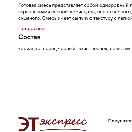
Готовая смесь представляет собой однородный 
вкраплениями специй: кориандра, перца черного, 
сушеного. Смесь имеет сыпучую текстуру с легко
насыщенный аромат и соленый вкус с легкой кис
Подробнее
Состав
кориандр; перец черный; тмин; чеснок; соль; лу
Покупате