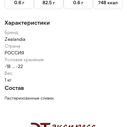
Масло подходит для всех видов слоеного теста, для
0.6 г
82.5 г
0.6 г
748 ккал
приготовления круассанов, датской выпечки, бриошей,
тортов и печенья.
Характеристики
Бренд
Zealandia
Страна
РОССИЯ
Условия хранения
-18 ... -22
Вес
1 кг
Состав
Пастеризованные сливки.