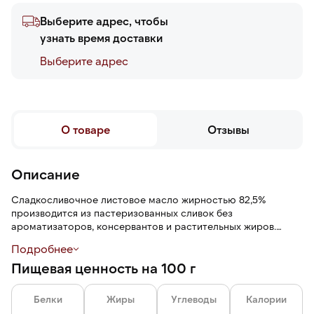
Выберите адрес, чтобы
узнать время доставки
Выберите адреc
О товаре
Отзывы
Описание
Сладкосливочное листовое масло жирностью 82,5%
производится из пастеризованных сливок без
ароматизаторов, консервантов и растительных жиров.
Продкут имеет насыщенный сливочный вкус, однородную,
Подробнее
пластичную текстуру, термостабильно.
Пищевая ценность на 100 г
Тонкие листы разработаны специально для использования в
пекарне.
Белки
Жиры
Углеводы
Калории