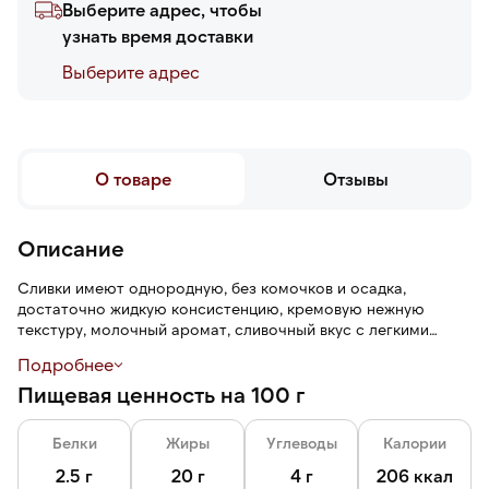
Выберите адрес, чтобы
узнать время доставки
Выберите адреc
О товаре
Отзывы
Описание
Сливки имеют однородную, без комочков и осадка,
достаточно жидкую консистенцию, кремовую нежную
текстуру, молочный аромат, сливочный вкус с легкими
сладковатыми нотами.
Подробнее
Пищевая ценность на 100 г
Сливки гуще молока, но достаточно текучие для
смешивания. Сливки не сворачиваются и не расслаиваются
при нагревании.
Белки
Жиры
Углеводы
Калории
2.5 г
20 г
4 г
206 ккал