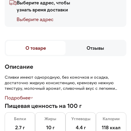
Выберите адрес, чтобы
узнать время доставки
Выберите адреc
О товаре
Отзывы
Описание
Сливки имеют однородную, без комочков и осадка,
достаточно жидкую консистенцию, кремовую нежную
текстуру, молочный аромат, сливочный вкус с легкими
сладковатыми нотами.
Подробнее
Пищевая ценность на 100 г
Жирность 10 % обеспечивает достаточную насыщенность
сливок, не перебивают вкус основного блюда. Сливки гуще
молока, но достаточно текучие для смешивания. Сливки не
Белки
Жиры
Углеводы
Калории
сворачиваются и не расслаиваются при нагревании.
2.7 г
10 г
4.4 г
118 ккал