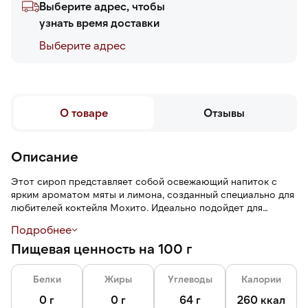
Выберите адрес, чтобы
узнать время доставки
Выберите адреc
О товаре
Отзывы
Описание
Этот сироп представляет собой освежающий напиток с
ярким ароматом мяты и лимона, созданный специально для
любителей коктейля Мохито. Идеально подойдет для
приготовления домашнего напитка или добавления в чай,
Подробнее
кофе, соки и даже алкогольные напитки.
Пищевая ценность на 100 г
Белки
Жиры
Углеводы
Калории
0 г
0 г
64 г
260 ккал