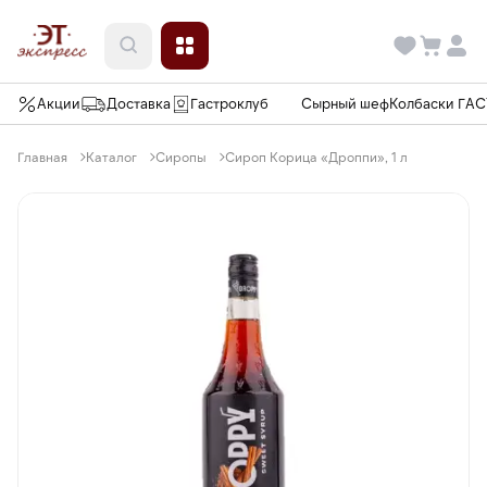
Акции
Доставка
Гастроклуб
Сырный шеф
Колбаски ГА
Главная
Каталог
Сиропы
Сироп Корица «Дроппи», 1 л