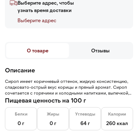
Выберите адрес, чтобы
узнать время доставки
Выберите адреc
О товаре
Отзывы
Описание
Сироп имеет коричневый оттенок, жидкую консистенцию,
сладковато-острый вкус корицы и пряный аромат. Сироп
сочетается с горячими и холодными напитками, выпечкой,
мороженым.
Пищевая ценность на 100 г
Белки
Жиры
Углеводы
Калории
0 г
0 г
64 г
260 ккал