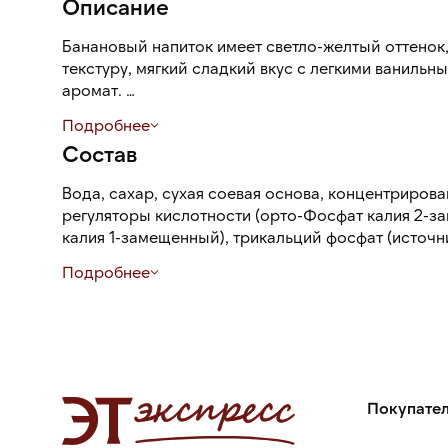
Описание
Банановый напиток имеет светло-желтый оттенок
текстуру, мягкий сладкий вкус с легкими ванильн
аромат.
Подробнее
При взбивании образует плотную, глянцевую пену
Состав
арта.
Вода, сахар, сухая соевая основа, концентриров
Напиток подходит для веганов и людей с непере
регуляторы кислотности (орто-Фосфат калия 2-
аллергией на белок коровьего молоко.
калия 1-замещенный), трикальций фосфат (источн
(гуаровая камедь, геллановая камедь), соль, аром
Подробнее
Покупате