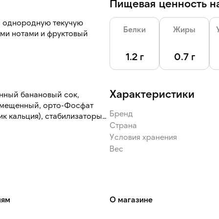
Пищевая ценность на
, однородную текучую
Белки
Жиры
ыми нотами и фруктовый
1.2 г
0.7 г
, подходящую для латте-
Характеристики
анный банановый сок,
носимостью лактозы,
замещенный, орто-Фосфат
Бренд
ик кальция), стабилизаторы
Страна
атизатор.
Условия хранения
Вес
лям
О магазине