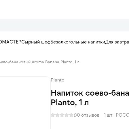
ОМАСТЕР
Сырный шеф
Безалкогольные напитки
Для завтр
ево-банановый Aroma Banana Planto, 1 л
Planto
Напиток соево-бан
Planto, 1 л
0 отзывов
1 шт
·
РОСС
0