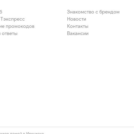
б
Знакомство с брендом
ЭТэкспресс
Новости
ие промокодов
Контакты
 ответы
Вакансии
ктов домой в Иркутске.