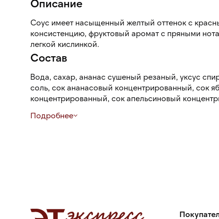
Описание
Соус имеет насыщенный желтый оттенок с красн
консистенцию, фруктовый аромат с пряными нота
легкой кислинкой.
Состав
Вода, сахар, ананас сушеный резаный, уксус спир
соль, сок ананасовый концентрированный, сок я
концентрированный, сок апельсиновый концентри
ксантановая камедь, усилитель вкуса и аромата: г
Подробнее
кислотности: лимонная кислота, куркума молотая
молотый, перец чили дробленый, чеснок сушеный
сорбат калия, ароматизатор.
Может содержать следы арахиса, кунжута, рыбы, 
переработки.
Покупате