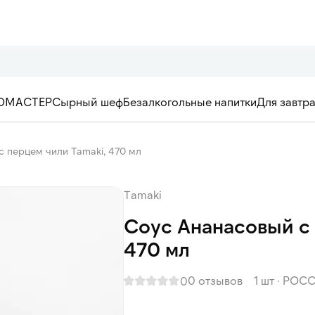
ОМАСТЕР
Сырный шеф
Безалкогольные напитки
Для завтр
 перцем чили Tamaki, 470 мл
Tamaki
Соус Ананасовый с 
470 мл
0 отзывов
1 шт
·
РОСС
0