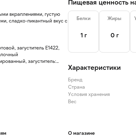
Пищевая ценность на
ыми вкраплениями, густую
Белки
Жиры
ми, сладко-пикантный вкус с
1 г
0 г
товой, загуститель Е1422,
блочный
рованный, загуститель:
Характеристики
лутамат натрия, регулятор
, чабрец, имбирь сушеный
Бренд
 молотый, консервант:
Страна
Условия хранения
сои и продуктов их
Вес
лям
О магазине