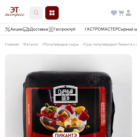
Акции
Доставка
Гастроклуб
ГАСТРОМАСТЕР
Сырный 
Главная
Каталог
Полутвердые сыры
Сыр полутвердый Пикантэ с в