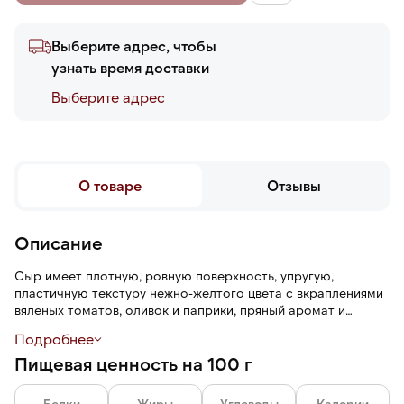
Выберите адрес, чтобы
узнать время доставки
Выберите адреc
О товаре
Отзывы
Описание
Сыр имеет плотную, ровную поверхность, упругую,
пластичную текстуру нежно-желтого цвета с вкраплениями
вяленых томатов, оливок и паприки, пряный аромат и
сливочный вкус с кисло-сладкими нотами и легкой
Подробнее
пикантностью.
Пищевая ценность на 100 г
Белки
Жиры
Углеводы
Калории