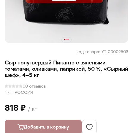
код товара: УТ-00002503
Сыр полутвердый Пикантэ с вялеными
томатами, оливками, паприкой, 50 %, «Сырный
шеф», 4–5 кг
0
0 отзывов
1 кг
·
РОССИЯ
818 ₽
/ кг
Добавить в корзину