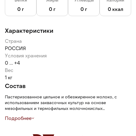
0 г
0 г
0 г
0 ккал
Характеристики
Страна
РОССИЯ
Условия хранения
0 ... +4
Вес
1 кг
Состав
Пастеризованное цельное и обезжиренное молоко, с
использованием заквасочных культур на основе
мезофильных и термофильных молочнокислых
микроорганизмов, соль, наполнитель: томаты вяленные
Подробнее
резаные, оливки резаные, паприка копченая,
молокосвертывающий ферментный препарат микробного
происхождения, уплотнитель хлорид кальция (Е509),