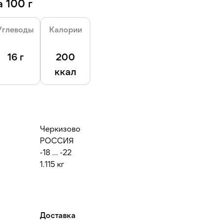
 100 г
Углеводы
Калории
16 г
200
ккал
Черкизово
РОССИЯ
-18 ... -22
1.115 кг
Доставка