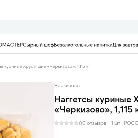
ОМАСТЕР
Сырный шеф
Безалкогольные напитки
Для завтр
ы куриные Хрустящие «Черкизово», 1,115 кг
Черкизово
Наггетсы куриные 
«Черкизово», 1,115 
0 отзывов
1 шт
·
РОСС
0