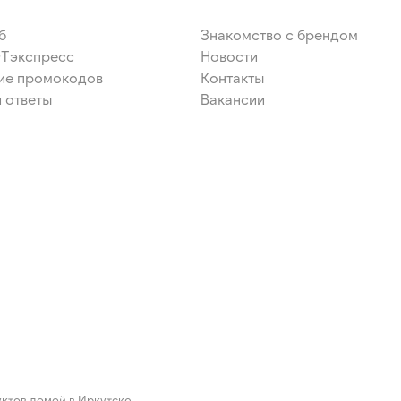
б
Знакомство с брендом
ЭТэкспресс
Новости
ие промокодов
Контакты
 ответы
Вакансии
ктов домой в Иркутске.