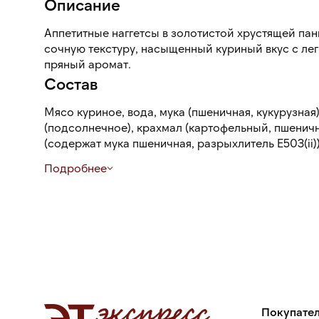
Описание
Аппетитные наггетсы в золотистой хрустящей па
сочную текстуру, насыщенный куриный вкус с ле
пряный аромат.
Состав
Мясо куриное, вода, мука (пшеничная, кукурузная
(подсолнечное), крахмал (картофельный, пшеничн
(содержат мука пшеничная, разрыхлитель Е503(ii)
Е451(ii)), краситель Е171)) соль, глютен пшеничны
Подробнее
(содержат глютен), разрыхлители Е450(ii), Е500ii
(жареная курица), специи (перец черный).
Покупате