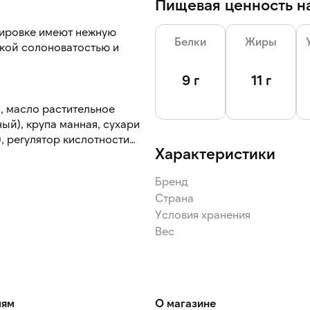
Пищевая ценность на
нировке имеют нежную
Белки
Жиры
гкой солоноватостью и
9 г
11 г
), масло растительное
ый), крупа манная, сухари
), регулятор кислотности
Характеристики
й, сухари панировочные
)), декстроза, ароматизатор
Бренд
Страна
Условия хранения
Вес
лям
О магазине