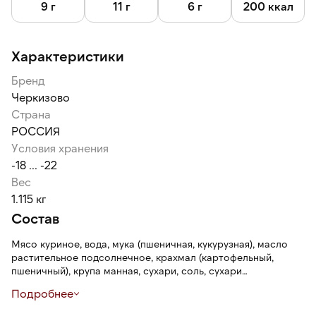
9 г
11 г
6 г
200 ккал
Характеристики
Бренд
Черкизово
Страна
РОССИЯ
Условия хранения
-18 ... -22
Вес
1.115 кг
Состав
Мясо куриное, вода, мука (пшеничная, кукурузная), масло
растительное подсолнечное, крахмал (картофельный,
пшеничный), крупа манная, сухари, соль, сухари
панировочные (содержат глютен), разрыхлитель, перец.
Подробнее