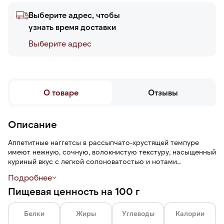
Выберите адрес, чтобы
узнать время доставки
Выберите адреc
О товаре
Отзывы
Описание
Аппетитные наггетсы в рассыпчато-хрустящей темпуре
имеют нежную, сочную, волокнистую текстуру, насыщенный
куриный вкус с легкой солоноватостью и нотами
кунжутного масла и пряный аромат. Темпура, пришедшая из
Подробнее
японской кухни, создает легкое, пористое и хрустящее
Пищевая ценность на 100 г
покрытие.
Белки
Жиры
Углеводы
Калории