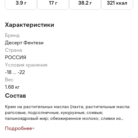
3.9 г
17 г
38.2 г
321 ккал
Характеристики
Бренд
Десерт Фентези
Страна
РОССИЯ
Условия хранения
-18 ... -22
Вес
1.68 кг
Состав
Крем на растительных маслах (пахта; растительные масла:
рапсовые, подсолнечные, кукурузные, соевые;
пальмоядровый жир; обезжиренное молоко; сливки из
коровьего молока; эмульгаторы: соевый лецитин, сорбитан
Подробнее
моностеарат, моно и диглицериды жирных кислот, эфиры
глицерина и молочных и жирных кислот; стабилизаторы: