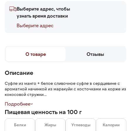
Выберите адрес, чтобы
узнать время доставки
Выберите адреc
О товаре
Отзывы
Описание
Суфле из манго + белое сливочное суфле в сердцевине с
ароматной начинкой из маракуйи с косточками на корже из
кокосовой стружки.
Подробнее
Пирожное готово к употреблению, нужно просто
Пищевая ценность на 100 г
разморозить.
Белки
Жиры
Углеводы
Калории