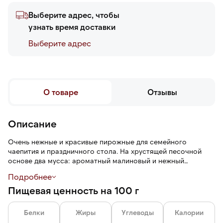
Выберите адрес, чтобы
узнать время доставки
Выберите адреc
О товаре
Отзывы
Описание
Очень нежные и красивые пирожные для семейного
чаепития и праздничного стола. На хрустящей песочной
основе два мусса: ароматный малиновый и нежный
ванильный, внутри которых капсула из малинового
Подробнее
конфитюра. В упаковке 12 пирожных.
Пищевая ценность на 100 г
Белки
Жиры
Углеводы
Калории