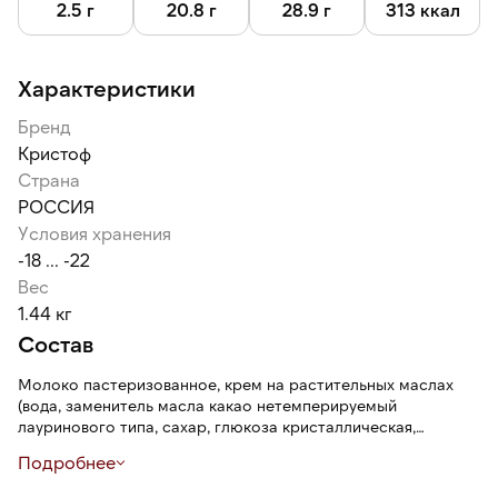
2.5 г
20.8 г
28.9 г
313 ккал
Характеристики
Бренд
Кристоф
Страна
РОССИЯ
Условия хранения
-18 ... -22
Вес
1.44 кг
Состав
Молоко пастеризованное, крем на растительных маслах
(вода, заменитель масла какао нетемперируемый
лауринового типа, сахар, глюкоза кристаллическая,
эмульгатор Е435, Е460i, соевый лецитин, стабилизатор Е481,
Подробнее
консервант: сорбат калия), спред растительно-жировой
(рафинированные, дезодорированные растительные масла