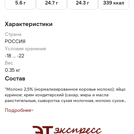
5.6 г
24.7 г
24.3 г
339 ккал
Характеристики
Страна
РОССИЯ
Условия хранения
-18 ... -22
Вес
0.35 кг
Состав
"Молоко 2,5% (нормализированное коровье молоко); яйцо
куриное; крем кондитерский (сахар, жиры и масла
ракстительные, сыворотка сухая молочная, молоко сухое
обезжиренное, эмульгатор лецитин соевый Е322),
Подробнее
ароматизаторы («Ванилин», «Концентрированное
молоко»)); вода питьевая; начинка кондитерская «варенка
сгущенка вареная с сахаром» (обезжиренное молоко, сахар
(сахароза), сыворотка молочная концентрированная,