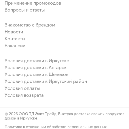
Применение промокодов
и модифицированном виде (пальмовое масло и его
фракции, подсолнечное масло), вода, эмульгаторы (Е471,
Вопросы и ответы
Е475), соль пищевая, ароматизатор «Сливки-молоко»,
краситель Е160а, регулятор кислотности - лимонная
Знакомство с брендом
кислота); крем кондитерский (сахар, жиры и масла
растительные, какао-порошок, молоко сухое
Новости
обезжиренное, какао- масло, жир молочный обезвоженный,
Контакты
эмульгатор (лецитин соевый Е 322); сыр мягкий (сливки
Вакансии
нормализованные пастеризованные , регулятор
кислотности молочная кислота); масло растительное;
крахмал кукурузный; сахар; желатин ;глюкозный сироп (
Условия доставки в Иркутске
глюкозный сироп из кукурузы); соль; сорбат калия.
Условия доставки в Ангарск
Продукт содержит аллергены: молочный белок, яйцо,
Условия доставки в Шелехов
глютен, соевый лецитин. "
Условия доставки в Иркутский район
Условия оплаты
Условия возврата
© 2026 ООО ТД Элит Трейд. Быстрая доставка свежих продуктов
домой в Иркутске.
Политика в отношении обработки персональных данных