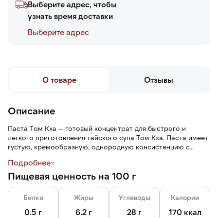
Выберите адрес, чтобы
узнать время доставки
Выберите адреc
О товаре
Отзывы
Описание
Паста Том Кха — готовый концентрат для быстрого и
легкого приготовления тайского супа Том Кха. Паста имеет
густую, кремообразную, однородную консистенцию с
мелкими частицами молотых трав и специй, сливочный вкус
Подробнее
кокосового молока, яркую остроту перца, цитрусовую
Пищевая ценность на 100 г
свежесть и пряный аромат тайских трав.
Белки
Жиры
Углеводы
Калории
0.5 г
6.2 г
28 г
170 ккал