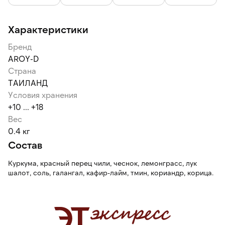
обычно срезают и выдавливают необходимое количество.
Обычно половины столовой ложки пасты хватает на три
литра бульона.
Характеристики
Бренд
AROY-D
Страна
ТАИЛАНД
Условия хранения
+10 ... +18
Вес
0.4 кг
Состав
Куркума, красный перец чили, чеснок, лемонграсс, лук
шалот, соль, галангал, кафир-лайм, тмин, кориандр, корица.