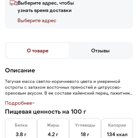
Выберите адрес, чтобы
узнать время доставки
Выберите адреc
О товаре
Отзывы
Описание
Тягучая масса светло-коричневого цвета и умеренной
остроты с запахом восточных пряностей и цитрусово-
ореховым вкусом. В ее составе кайенский перец, пажитник,
тмин, мускатный орех, корица, чеснок.
Подробнее
Пищевая ценность на 100 г
Карри используется для приготовления желтого карри-
супа, добавляется в блюда из курицы, рыбы, морепродуктов,
картофеля и других овощей.
Белки
Жиры
Углеводы
Калории
Паста упакована в герметичный пакет, угол которого
3.8 г
4.2 г
18 г
134 ккал