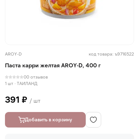
AROY-D
код товара: ъ9716522
Паста карри желтая AROY-D, 400 г
0
0 отзывов
1 шт
·
ТАИЛАНД
391 ₽
/ шт
Добавить в корзину