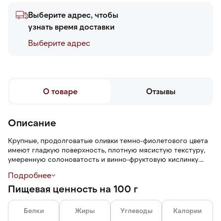
Выберите адрес, чтобы
узнать время доставки
Выберите адреc
О товаре
Отзывы
Описание
Крупные, продолговатые оливки темно-фиолетового цвета
имеют гладкую поверхность, плотную мясистую текстуру,
умеренную солоноватость и винно-фруктовую кислинку.
Плоды очищены от косточки и сохраняют целостную
Подробнее
форму.
Пищевая ценность на 100 г
Белки
Жиры
Углеводы
Калории