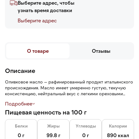
Выберите адрес, чтобы
узнать время доставки
Выберите адреc
О товаре
Отзывы
Описание
Оливковое масло — рафинированный продукт итальянского
происхождения. Масло имеет умеренно густую, текучую
консистенцию, нейтральный вкус с легкими ореховыми
нотами и оливковый аромат без горьких оттенков.
Подробнее
Пищевая ценность на 100 г
Масло можно использовать для жарки, заправки овощных
салатов, основы для соусов. Масло сочетается с
мороженым, морепродуктами, курицей, овощами, рыбой,
Белки
Жиры
Углеводы
Калории
фруктами, ягодой, орехами.
0 г
99.8 г
0 г
890 ккал