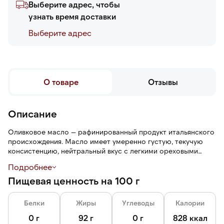
Выберите адрес, чтобы
узнать время доставки
Выберите адреc
О товаре
Отзывы
Описание
Оливковое масло — рафинированный продукт итальянского
происхождения. Масло имеет умеренно густую, текучую
консистенцию, нейтральный вкус с легкими ореховыми
нотами и оливковый аромат без горьких оттенков.
Подробнее
Пищевая ценность на 100 г
Extra Virgin — оливковое масло высшего качества,
получаемое механическим способом холодного отжима
(без химии и высокой температуры) из свежих оливок.
Белки
Жиры
Углеводы
Калории
0 г
92 г
0 г
828 ккал