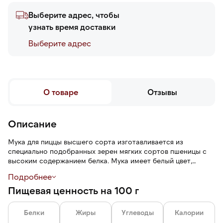
Выберите адрес, чтобы
узнать время доставки
Выберите адреc
О товаре
Отзывы
Описание
Мука для пиццы высшего сорта изготавливается из
специально подобранных зерен мягких сортов пшеницы с
высоким содержанием белка. Мука имеет белый цвет,
однородную, рассыпчатую текстуру без комочков,
Подробнее
злаковый аромат, пшеничный вкус.
Пищевая ценность на 100 г
Сбалансированное содержание клейковины позволяет
получать тесто, которое легко раскатывается, не рвется и
Белки
Жиры
Углеводы
Калории
не сжимается, формируя правильную воздушную структуру