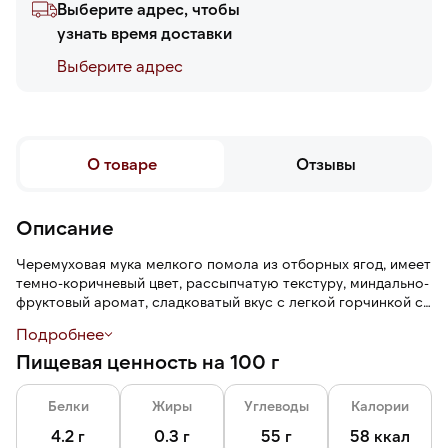
Выберите адрес, чтобы
узнать время доставки
Выберите адреc
О товаре
Отзывы
Описание
Черемуховая мука мелкого помола из отборных ягод, имеет
темно-коричневый цвет, рассыпчатую текстуру, миндально-
фруктовый аромат, сладковатый вкус с легкой горчинкой с
нотами шоколада и вишни.
Подробнее
Пищевая ценность на 100 г
Черемуховая мука не содержит глютена.
Белки
Жиры
Углеводы
Калории
4.2 г
0.3 г
55 г
58 ккал