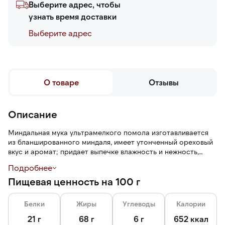
Выберите адрес, чтобы
узнать время доставки
Выберите адреc
О товаре
Отзывы
Описание
Миндальная мука ультрамелкого помола изготавливается
из бланшированного миндаля, имеет утонченный ореховый
вкус и аромат; придает выпечке влажность и нежность,
густую консистенцию.
Подробнее
Пищевая ценность на 100 г
Миндальная мука используется для приготовления
ореховых начинок, белково-ореховых и песочно-ореховых
полуфабрикатов, тортов, французских макаронс, печенья,
Белки
Жиры
Углеводы
Калории
марципанов, безе, дакуаза, шоколада.
21 г
68 г
6 г
652 ккал