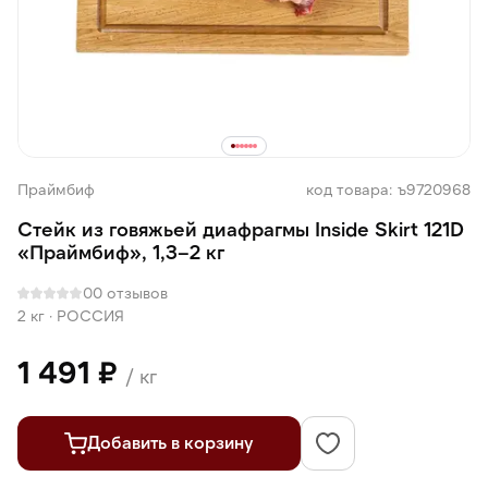
Праймбиф
код товара: ъ9720968
Стейк из говяжьей диафрагмы Inside Skirt 121D
«Праймбиф», 1,3–2 кг
0
0 отзывов
2 кг
·
РОССИЯ
1 491 ₽
/ кг
Добавить в корзину