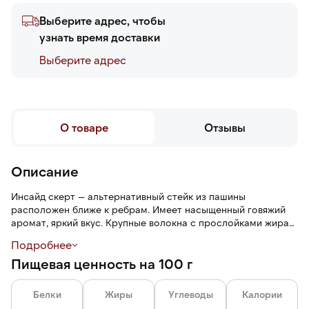
Выберите адрес, чтобы
узнать время доставки
Выберите адреc
О товаре
Отзывы
Описание
Инсайд скерт — альтернативный стейк из пашины
расположен ближе к ребрам. Имеет насыщенный говяжий
аромат, яркий вкус. Крупные волокна с прослойками жира
придают стейку сочность. По вкусу и текстуре похож на
Подробнее
мачете, но он чуть тоньше и более упругий. Поэтому перед
Пищевая ценность на 100 г
приготовлением стейк рекомендуется размягчать: нарезать
поперек волокон на порционные части и мариновать.
Белки
Жиры
Углеводы
Калории
Инсайд скерт может быть самостоятельной закуской