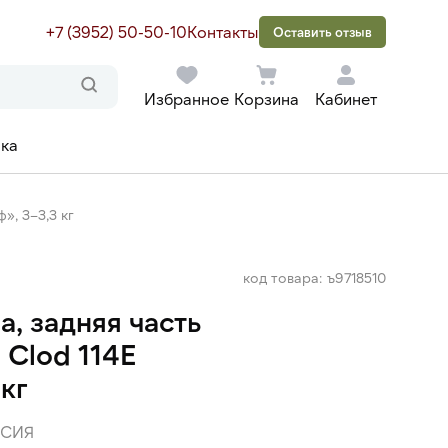
+7 (3952) 50-50-10
Контакты
Оставить отзыв
Избранное
Корзина
Кабинет
ака
», 3–3,3 кг
код товара: ъ9718510
, задняя часть
 Clod 114Е
кг
СИЯ