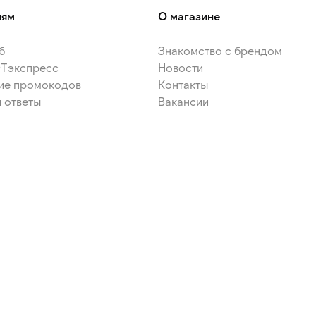
лям
О магазине
б
Знакомство с брендом
ЭТэкспресс
Новости
ие промокодов
Контакты
 ответы
Вакансии