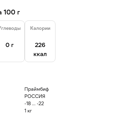
 100 г
Углеводы
Калории
0 г
226
ккал
Праймбиф
РОССИЯ
-18 ... -22
1 кг