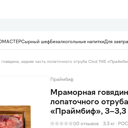
ОМАСТЕР
Сырный шеф
Безалкогольные напитки
Для завтр
говядина, задняя часть лопаточного отруба Clod 114Е «Праймбиф
Праймбиф
Мраморная говядина
лопаточного отруба
«Праймбиф», 3–3,3 
0 отзывов
3.3 кг
·
РОС
0