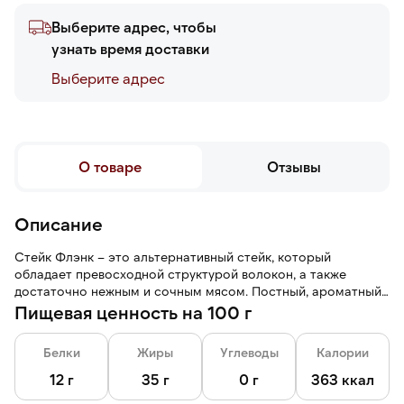
Выберите адрес, чтобы
узнать время доставки
Выберите адреc
О товаре
Отзывы
Описание
Стейк Флэнк – это альтернативный стейк, который
обладает превосходной структурой волокон, а также
достаточно нежным и сочным мясом. Постный, ароматный
и достаточно многоцелевой отруб.
Пищевая ценность на 100 г
Белки
Жиры
Углеводы
Калории
12 г
35 г
0 г
363 ккал