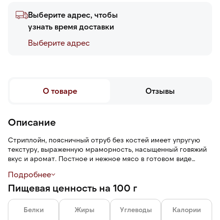
Выберите адрес, чтобы
узнать время доставки
Выберите адреc
О товаре
Отзывы
Описание
Стриплойн, поясничный отруб без костей имеет упругую
текстуру, выраженную мраморность, насыщенный говяжий
вкус и аромат. Постное и нежное мясо в готовом виде
получается мягким и сочным, с глубоким и богатым
Подробнее
послевкусием.
Пищевая ценность на 100 г
Особенность тонкого края — немного «мраморных»
прожилок, по сравнению, например, с рибаем. Жировая
Белки
Жиры
Углеводы
Калории
прослойка расположена по краю куска, ее удобно