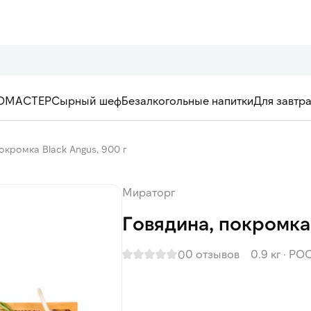
ОМАСТЕР
Сырный шеф
Безалкогольные напитки
Для завтр
окромка Black Angus, 900 г
Мираторг
Говядина, покромка 
0 отзывов
0.9 кг
·
РО
0