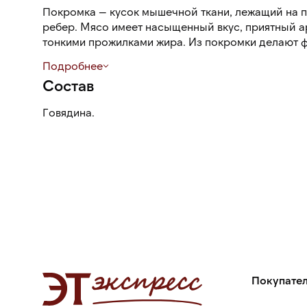
Покромка — кусок мышечной ткани, лежащий на 
ребер. Мясо имеет насыщенный вкус, приятный а
тонкими прожилками жира. Из покромки делают ф
упаковка защищает продукт от влаги, внешних воз
Подробнее
позволяет продлить срок его хранения.
Состав
Говядина.
Покупате