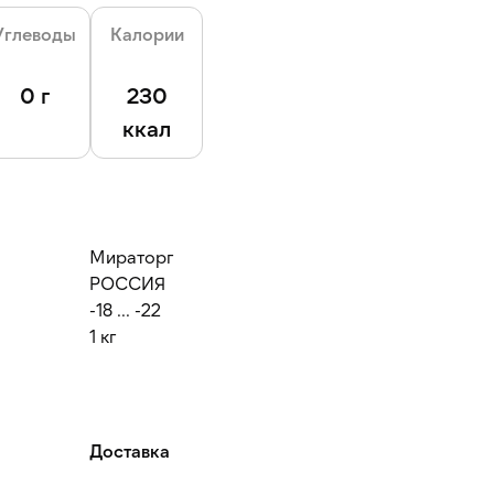
Углеводы
Калории
0 г
230
ккал
Мираторг
РОССИЯ
-18 ... -22
1 кг
Доставка