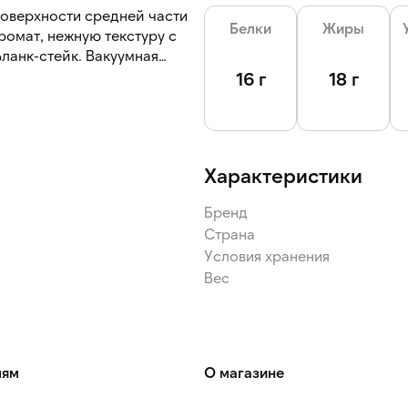
поверхности средней части
Белки
Жиры
ромат, нежную текстуру с
ланк-стейк. Вакуумная
действий и воздуха, что
16 г
18 г
Характеристики
Бренд
Страна
Условия хранения
Вес
лям
О магазине