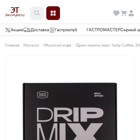
Акции
Доставка
Гастроклуб
ГАСТРОМАСТЕР
Сырный 
Главная
Каталог
Молотый кофе
Дрип-пакеты микс Tasty Coffee, 20