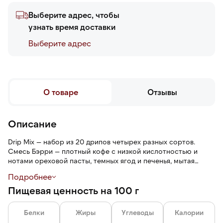
Выберите адрес, чтобы
узнать время доставки
Выберите адреc
О товаре
Отзывы
Описание
Drip Mix — набор из 20 дрипов четырех разных сортов.
Смесь Бэрри — плотный кофе с низкой кислотностью и
нотами ореховой пасты, темных ягод и печенья, мытая
Эфиопия Сидамо — легкий кислотный кофе с нотами цветов,
Подробнее
желтых фруктов и спелого лимона, мытая Кения Маунт —
Пищевая ценность на 100 г
сочный кислотный кофе с нотами красной смородины,
какао и черного чая, сезонный микролот
экспериментальной обработки, вкус каждый раз новый — от
Белки
Жиры
Углеводы
Калории
тропических фруктов до ферментированных ягод.