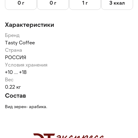
0 г
0 г
1 г
3 ккал
В каждом дрипе по 11,5 г молотого кофе.
Дату обжарки кофе уточняйте у менеджеров интернет-
Характеристики
магазина или при получении заказа отсканируйте QR-код
на упаковке.
Бренд
Tasty Coffee
Страна
РОССИЯ
Условия хранения
+10 ... +18
Вес
0.22 кг
Состав
Вид зерен- арабика.