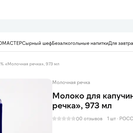
ОМАСТЕР
Сырный шеф
Безалкогольные напитки
Для завтр
5% «Молочная речка», 973 мл
Молочная речка
Молоко для капучи
речка», 973 мл
0 отзывов
1 шт
·
РОСС
0