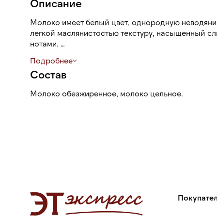
Описание
Молоко имеет белый цвет, однородную неводянис
легкой маслянистостью текстуру, насыщенный сл
нотами.
Подробнее
Благодаря оптимальному балансу жира и белка, он
Состав
плотную, стойкую пену.
Молоко обезжиренное, молоко цельное.
Покупате