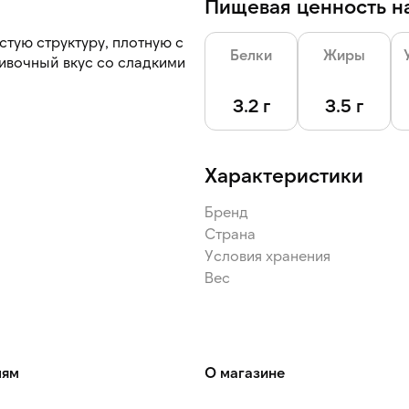
Пищевая ценность на
тую структуру, плотную с
Белки
Жиры
ивочный вкус со сладкими
3.2 г
3.5 г
о легко взбивается в
Характеристики
Бренд
Страна
Условия хранения
Вес
лям
О магазине