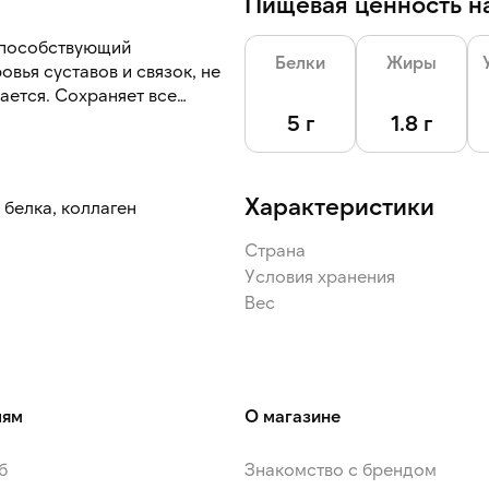
Пищевая ценность на
способствующий
Белки
Жиры
вья суставов и связок, не
ается. Сохраняет все
ие коллагена не влияет на
5 г
1.8 г
ов.
вую текстуру, оставаясь
Характеристики
белка, коллаген
Страна
в самостоятельном виде,
Условия хранения
оусов, кремов и десертов.
Вес
лям
О магазине
б
Знакомство с брендом