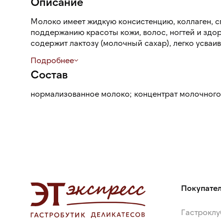
Описание
Молоко имеет жидкую консистенцию, коллаген, 
поддержанию красоты кожи, волос, ногтей и здоро
содержит лактозу (молочный сахар), легко усваив
полезные компоненты обычного молока. Добавлен
Подробнее
вкус, не придает горечи или посторонних привкус
Состав
Жирность 1,8 % сохраняет молочный вкус и кремо
нормализованное молоко; концентрат молочного 
диетическим и легким продуктом.
Молоко подходит для ежедневного употребления 
приготовления каш, напитков, выпечки, омлетов, с
Покупате
Гастроклу