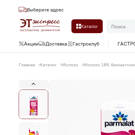
Выберите адреc
Каталог
Акции
Доставка
Гастроклуб
ГАСТР
Главная
Каталог
Молоко
Молоко 1,8% безлактозное