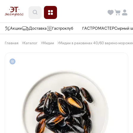
Акции
Доставка
Гастроклуб
ГАСТРОМАСТЕР
Сырный 
Главная
Каталог
Мидии
Мидии в раковинах 40/60 варено-морожен