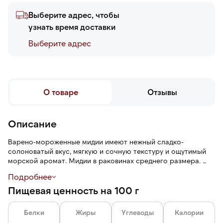
Выберите адрес, чтобы
узнать время доставки
Выберите адреc
О товаре
Отзывы
Описание
Варено-мороженные мидии имеют нежный сладко-
солоноватый вкус, мягкую и сочную текстуру и ощутимый
морской аромат. Мидии в раковинах среднего размера.
Подробнее
Шоковая заморозка позволяет сохранить вкусовые и
Пищевая ценность на 100 г
питательные свойства продукта, при этом льда на нем
практически нет.
Белки
Жиры
Углеводы
Калории