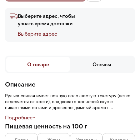
Выберите адрес, чтобы
узнать время доставки
Выберите адреc
О товаре
Отзывы
Описание
Рулька свиная имеет нежную волокнистую текстуру (легко
отделяется от кости), сладковато-копченый вкус с
пикантными нотами и древесно-дымный аромат.
Подробнее
Мясо прошло многоступенчатую обработку:
Пищевая ценность на 100 г
предварительное маринование в пикантном соусе,
копчение на ольховой щепе и длительное томление по
технологии су-вид в течение 6 часов (при постоянной
Белки
Жиры
Углеводы
Калории